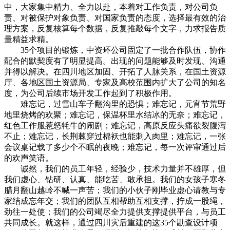
中，大家集中精力、全力以赴，本着对工作负责，对公司负
责、对被保护对象负责、对国家负责的态度，选择最有效的治
理方案，反复核算每个数据，反复推敲每个文字，力求报告质
量精益求精。
35个项目的锻炼，中资环公司固定了一批合作队伍，协作
配合的默契度有了明显提高。出现的问题能够及时发现、沟通
并得以解决。在四川地区加固、开拓了人脉关系，在国土资源
厅、各地区国土资源局、专家及高校范围内扩大了公司的知名
度，为公司后续市场开发工作起到了积极作用。
难忘记，过雪山车子翻沟里的恐惧；难忘记，元宵节荒野
地里烧烤的欢聚；难忘记，保温杯里水结冰的无奈；难忘记，
红色工作服惹怒牦牛的闹剧；难忘记，高原反应头痛欲裂腹泻
不止；难忘记，长荆棘穿过棉袄也能刺入肉里；难忘记，一张
会议桌记载了多少个不眠的夜晚；难忘记，每一次评审通过后
的欢声笑语。
诚然，我们的员工年轻，经验少，技术力量并不雄厚，但
我们虚心、钻研、认真、能吃苦、敢承担。我们的女孩子寒冬
腊月翻山越岭不喊一声苦；我们的小伙子刚毕业虚心请教与专
家结成忘年交；我们的团队互相帮助互相支撑，拧成一股绳，
劲往一处使；我们的公司竭尽全力提供支撑提供平台，与员工
共同成长。就这样，通过四川灾后重建的这35个勘查设计项