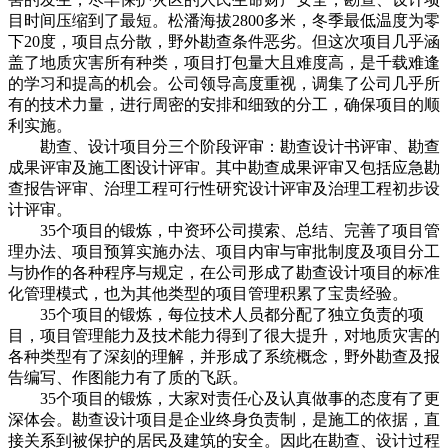
目时间压缩到了最短。松潘海拔2800多米，冬季最低温度为零
下20度，项目点分散，野外勘查条件恶劣。但这次项目几乎涵
盖了地质灾害所有种类，项目打包量大且难度高，是千载难逢
的学习和提高的机会。公司领导高度重视，调集了公司几乎所
有的技术力量，进行周密的安排和细致的分工，确保项目的顺
利实施。
勘查、设计项目分三个阶段评审：勘查设计书评审、勘查
成果评审及施工图设计评审。其中勘查成果评审又包括应急勘
查报告评审、治理工程可行性研究设计评审及治理工程初步设
计评审。
35个项目的锻炼，中资环公司摸索、总结、完善了项目管
理办法、项目预算实施办法、项目内审与审批制度及项目分工
与协作的各种程序与规定，在公司形成了勘查设计项目的标准
化管理模式，也为其他类型的项目管理积累了宝贵经验。
35个项目的锻炼，每位技术人员都分配了独立负责的项
目，项目管理能力及技术能力得到了很大提升，对地质灾害的
各种类型有了深刻的理解，并形成了系统概念，野外勘查及报
告编写、作图能力有了质的飞跃。
35个项目的锻炼，大家对责任心及认真做事的态度有了更
深体会。勘查设计项目是企业终身负责制，是施工的依据，直
接关系到被保护的居民及建筑的安全。因此在勘查、设计过程