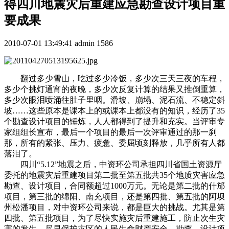
得四川地震灾后重建应急勘查设计项目重
要成果
2010-07-01 13:49:41
admin
1586
翻过多少雪山，吃过多少冷饭，多少次三天三夜的车程，
多少个挑灯通宵的夜晚，多少次反复计算的结果又推倒重算，
多少次眼泪喷涌往肚子里咽。滑坡、崩塌、泥石流、不稳定斜
坡……这些原本是课本上的或课本上都没有的知识，经历了35
个勘查设计项目的锤炼，人人都得到了提升和充实。当评审专
家组组长宣布，最后一个项目的最后一次评审通过的那一刹
那，所有的紧张、压力、疲惫、委屈顷刻释放，几乎所有人都
落泪了。
四川“5.12”地震之后，中资环公司承担四川省国土资源厅
委托的地震灾后重建项目第二批至第五批共35个地质灾害应急
勘查、设计项目，合同额超过1000万元。无论是第二批的什邡
项目，第三批的绵阳、南充项目，还是第四批、第五批的阿坝
州松潘项目，对中资环公司来说，都是巨大的挑战。尤其是第
四批、第五批项目，为了尽快实施灾后重建施工，防止次生灾
害的发生，尽早保护灾区的人民生命财产安全，勘查、设计项