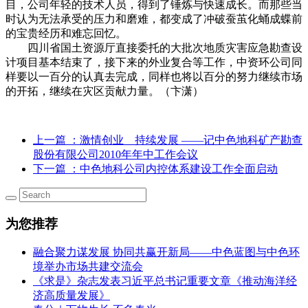
目，公司年轻的技术人员，得到了锤炼与快速成长。而那些当
时认为无法承受的压力和磨难，都变成了冲破蚕茧化蛹成蝶前
的宝贵经历和难忘回忆。
四川省国土资源厅直接委托的大批次地质灾害应急勘查设
计项目基本结束了，接下来的外业复合等工作，中资环公司同
样要以一百分的认真去完成，同样也将以百分的努力继续市场
的开拓，继续在灾区贡献力量。（卞潇）
上一篇
：激情创业 持续发展 ——记中色地科矿产勘查
股份有限公司2010年年中工作会议
下一篇
：中色地科公司内控体系建设工作全面启动
为您推荐
融合聚力谋发展 协同共赢开新局——中色蓝图与中色环
境举办市场共建交流会
《求是》杂志发表习近平总书记重要文章《推动海洋经
济高质量发展》