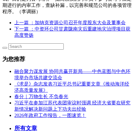
期进行的内审工作，查缺补漏，以完善和规范公司的各项管理
程序。（李调丽）
上一篇
：加纳克资源公司召开年度股东大会及董事会
下一篇
：中资环公司甘肃陇南灾后重建地灾治理项目获
高度赞扬
为您推荐
融合聚力谋发展 协同共赢开新局——中色蓝图与中色环
境举办市场共建交流会
《求是》杂志发表习近平总书记重要文章《推动海洋经
济高质量发展》
春分｜万物生长 不负春光
习近平在参加江苏代表团审议时强调 经济大省要在研究
新情况解决新问题上下功夫出经验
2026年政府工作报告，一图速览！
所有文章