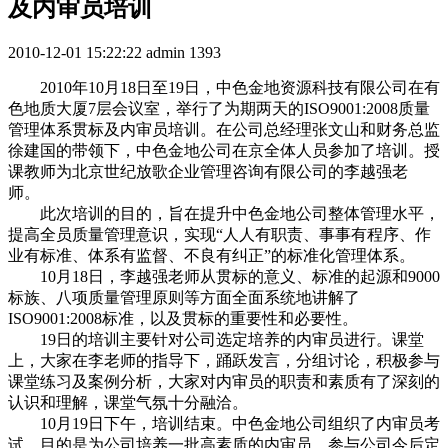
及内审员培训
2010-12-01 15:22:22
admin
1393
2010年10月18日至19日，中色金地资源科技有限公司在有
色地质大厦7层会议室，举行了为期两天的ISO9001:2008质量
管理体系贯标及内审员培训。在公司总经理张文山和财务总监
徐建国的带领下，中色金地公司在京全体人员参加了培训。授
课教师为北京世纪放歌企业管理咨询有限公司的李越强老
师。
此次培训的目的，旨在提升中色金地公司整体管理水平，
提高全员质量管理意识，实现“人人有职责、事事有程序、作
业有标准、体系有监督、不良有纠正”的标准化管理体系。
10月18日，李越强老师从贯标的意义、标准的起源和9000
标族、八项质量管理原则等方面全面系统地讲解了
ISO9001:2008标准，以及贯标的重要性和必要性。
19日的培训主要针对公司选定培养的内审员进行。课堂
上，大家在李老师的指导下，踊跃发言，分组讨论，积极参与
课堂练习及案例分析，大家对内审员的职责和素质有了深刻的
认识和理解，课堂气氛十分融洽。
10月19日下午，培训结束。中色金地公司组织了内审员考
试。目的是为公司培养一批高素质的内审员，参与公司今后定