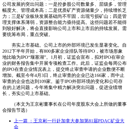
公司发展的突出问题：一是控参股公司数量多、层级多，管理
幅度大、管理成本高；二是优质矿产资源储量少，持续增长乏
力；三是矿业板块发展基础尚不牢固，出现亏损矿山；四是管
理支撑体系薄弱，资源整合能力亟待提高。这些问题若不能得
到较好解决，将会直接影响公司上市和上市后的持续发展。需
要统筹布局，重点突破。
夯实上市基础。公司上市的外部环境已发生显著变化。自
2012下半年开始，有800多家企业排队等待IPO，被市场形象
地比喻为IPO“堰塞湖”。1月初，证监会宣布，拟对IPO在审企
业的财务报告集中开展专项检查工作。此后，证监会每周公布
的IPO在查企业情况表上，提交终止审查申请的企业数便不断
增加。截至今年4月3日，终止审查的企业已达166家，而中止
审查的企业也达到109家。鉴于IPO外部环境的变化和公司存
在的上述问题，今年将集中精力解决突出问题，促进业绩增
长，夯实公司上市基础。
（本文为王京彬董事长在公司年度股东大会上所做的董事
会报告节选）
上一篇
：王京彬一行赴加拿大参加第81届PDAC矿业大
会