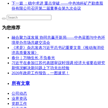
下一篇
：稳中求进 重点突破 ——中色地科矿产勘查股
份有限公司召开第二届董事会第九次会议
为您推荐
融合聚力谋发展 协同共赢开新局——中色蓝图与中色环
境举办市场共建交流会
《求是》杂志发表习近平总书记重要文章《推动海洋经
济高质量发展》
春分｜万物生长 不负春光
习近平在参加江苏代表团审议时强调 经济大省要在研究
新情况解决新问题上下功夫出经验
2026年政府工作报告，一图速览！
所有文章
公司动态
业界资讯
党群工作