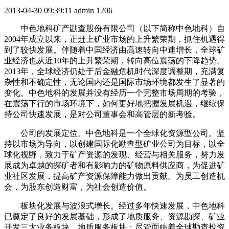
2013-04-30 09:39:11
admin
1206
中色地科矿产勘查股份有限公司（以下简称中色地科）自
2004年成立以来，正赶上矿业市场的上升繁荣期，抓住机遇得
到了较快发展。伴随着中国经济由高速转向中速增长，全球矿
业经济也从近10年的上升繁荣期，转向高位震荡的下降趋势。
2013年，全球经济仍处于后金融危机时代深度调整期，充满复
杂性和不确定性，无论国内还是国际市场环境都发生了显著的
变化。中色地科的发展并没有经历一个完整市场周期的考验，
在震荡下行的市场环境下，如何更好地把握发展机遇，继续保
持公司快速发展，是对公司董事会和高管层的新考验。
公司的发展定位。中色地科是一个全球化资源型公司。坚
持以市场为导向，以创建国际化勘查型矿业公司为目标，以全
球化视野，致力于矿产资源的发现、经营与相关服务，努力发
展成为卓越的探矿者和有影响力的矿物原料供应商，为促进矿
业社区发展，提高矿产资源保障能力做出贡献。为员工创造机
会，为股东创造财富，为社会创造价值。
板块化发展与波浪式增长。经过多年快速发展，中色地科
已奠定了良好的发展基础，形成了地质服务、资源勘探、矿业
开发三大业务板块。地质服务板块：尽管面临着全球勘查投资