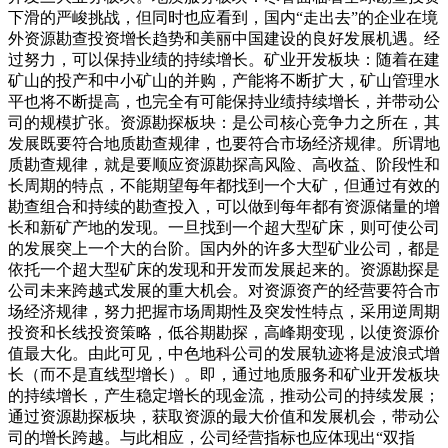
下滑的严峻挑战，但同时也应看到，国内“走出去”的企业在境
外资源勘查投资增长趋势和美丽中国建设的良好发展机遇。经
过努力，可以保持业绩的持续增长。矿业开发板块：随着在建
矿山的投产和中小矿山的并购，产能将不断扩大，矿山管理水
平也将不断提高，也完全有可能保持业绩持续增长，并带动公
司的规模扩张。资源勘探板块：是公司核心竞争力之所在，其
发展既要符合地质勘查规律，也要符合市场经济规律。所谓地
质勘查规律，就是要顺应资源勘探高风险、高收益、阶段性和
长周期的特点，不能期望每年都找到一个大矿，但通过有效的
勘查组合和持续的勘查投入，可以做到每年都有资源储量的增
长和新矿产地的发现。一旦找到一个超大型矿床，则可使公司
的发展突上一个大的台阶。国内外的许多大型矿业公司，都是
依托一个超大型矿床的发现和开发而发展起来的。资源勘探是
公司未来跨越式发展的重大机会。对资源资产的经营要符合市
场经济规律，努力把握市场周期性及突发性特点，采用逆周期
投资和长线投资策略，低谷期勘探，高峰期变现，以使资源价
值最大化。由此可见，中色地科公司的发展轨迹将是波浪式增
长（而不是直线型增长）。即，通过地质服务和矿业开发板块
的持续增长，产生稳定增长的现金流，推动公司的持续发展；
通过资源勘探板块，获取资源的最大价值和发展机会，带动公
司的增长跨越。与此相应，公司经营指标也应体现出“双指