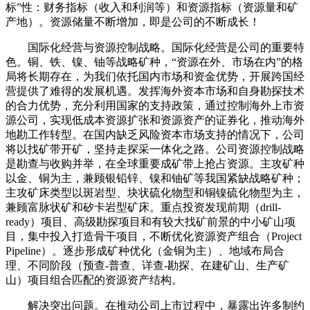
标”性：财务指标（收入和利润等）和资源指标（资源量和矿
产地）。资源储量不断增加，即是公司的不断成长！
国际化经营与资源控制战略。国际化经营是公司的重要特
色。铜、铁、镍、铀等战略矿种，“资源在外、市场在内”的格
局将长期存在，为我们依托国内市场和资金优势，开展跨国经
营提供了难得的发展机遇。发挥海外资本市场和自身勘探技术
的合力优势，充分利用国家的支持政策，通过控制海外上市资
源公司，实现低成本资源扩张和资源资产的证券化，推动海外
地勘工作转型。在国内缺乏风险资本市场支持的情况下，公司
将以找矿带开矿，坚持走探采一体化之路。公司资源控制战略
是勘查与收购并举，在全球重要成矿带上抢占资源。主攻矿种
以金、铜为主，兼顾银铅锌、镍和铀矿等我国紧缺战略矿种；
主攻矿床类型以斑岩型、块状硫化物型和铜镍硫化物型为主，
兼顾富脉状矿和矽卡岩型矿床。重点投资发现前期（drill-
ready）项目、高级勘探项目和有较大找矿前景的中小矿山项
目，集中投入打造骨干项目，不断优化资源资产组合（Project
Pipeline）。逐步形成矿种优化（金铜为主）、地域布局合
理、不同阶段（预查-普查、详查-勘探、在建矿山、生产矿
山）项目组合匹配的资源资产结构。
解决突出问题。在推动公司上市过程中，暴露出许多制约