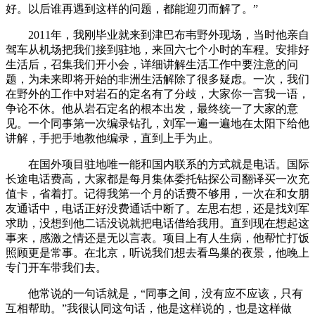
好。以后谁再遇到这样的问题，都能迎刃而解了。”
2011年，我刚毕业就来到津巴布韦野外现场，当时他亲自
驾车从机场把我们接到驻地，来回六七个小时的车程。安排好
生活后，召集我们开小会，详细讲解生活工作中要注意的问
题，为未来即将开始的非洲生活解除了很多疑虑。一次，我们
在野外的工作中对岩石的定名有了分歧，大家你一言我一语，
争论不休。他从岩石定名的根本出发，最终统一了大家的意
见。一个同事第一次编录钻孔，刘军一遍一遍地在太阳下给他
讲解，手把手地教他编录，直到上手为止。
在国外项目驻地唯一能和国内联系的方式就是电话。国际
长途电话费高，大家都是每月集体委托钻探公司翻译买一次充
值卡，省着打。记得我第一个月的话费不够用，一次在和女朋
友通话中，电话正好没费通话中断了。左思右想，还是找刘军
求助，没想到他二话没说就把电话借给我用。直到现在想起这
事来，感激之情还是无以言表。项目上有人生病，他帮忙打饭
照顾更是常事。在北京，听说我们想去看鸟巢的夜景，他晚上
专门开车带我们去。
他常说的一句话就是，“同事之间，没有应不应该，只有
互相帮助。”我很认同这句话，他是这样说的，也是这样做