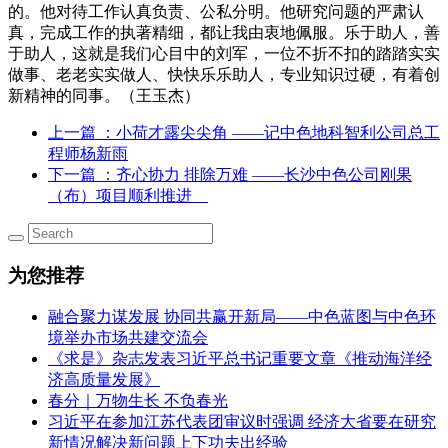
的。他对待工作认真负责、公私分明。他研究问题的严肃认
真，完成工作的执著精细，都让我由衷地佩服。乐于助人，善
于助人，这就是我们心目中的刘军，一位不折不扣的踏踏实实
做事、老老实实做人、快快乐乐助人，专业知识过硬，有着创
新精神的同事。（王玉杰）
上一篇
：小荷才露尖尖角 ——记中色地科智利公司总工
程师杨新雨
下一篇
：齐心协力 排除万难 ——长沙中色公司刚果
（布）项目顺利推进
为您推荐
融合聚力谋发展 协同共赢开新局——中色蓝图与中色环
境举办市场共建交流会
《求是》杂志发表习近平总书记重要文章《推动海洋经
济高质量发展》
春分｜万物生长 不负春光
习近平在参加江苏代表团审议时强调 经济大省要在研究
新情况解决新问题上下功夫出经验