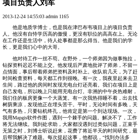
项目负责人刘军
2013-12-24 14:55:03
admin
1165
他是地质学博士，也是我在津巴布韦项目上的项目负责
人。他没有自恃学历高的傲慢，更没有职位的高高在上。无论
在工作还是生活中，待人处事都是那么得当。他是我们的学
长，更是我们心中的大哥。
他对待工作一丝不苟。在野外，一个师弟因为做事拖拉，
钻探资料迟迟不能上交。他发现后严肃地批评了师弟，不留一
点情面，事后帮着师弟把资料及时补上。收队前几天，为了赶
时间检查资料，每天都工作到很晚。有一次，我夜里起来去卫
生间，路过他的房间时发现充电台灯还亮着。我们在项目上是
自己发电，所以晚上只能用充电台灯。非洲的中午炎热难耐，
我们住的板房更像一个大蒸笼。有一次我热得睡不着，出去找
树荫乘凉，发现他正在埋头苦干。平时，无论时间有多晚，天
气有多热，只要钻机终孔，他肯定是第一个到达现场。一次，
我用Mapgis软件作图，遇到一个棘手的问题。解决不了，工作
将无法继续。我到处求助，大家都没遇到过类似问题，正束手
无策之时，刘博士听说赶来，花费了将近半天的时间研究，最
后帮我解决了难题。每次提起这事，他都说，“找到办法多