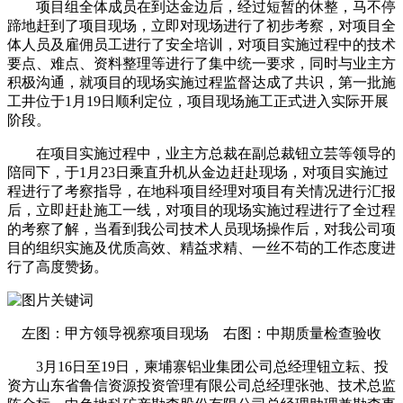
项目组全体成员在到达金边后，经过短暂的休整，马不停
蹄地赶到了项目现场，立即对现场进行了初步考察，对项目全
体人员及雇佣员工进行了安全培训，对项目实施过程中的技术
要点、难点、资料整理等进行了集中统一要求，同时与业主方
积极沟通，就项目的现场实施过程监督达成了共识，第一批施
工井位于1月19日顺利定位，项目现场施工正式进入实际开展
阶段。
在项目实施过程中，业主方总裁在副总裁钮立芸等领导的
陪同下，于1月23日乘直升机从金边赶赴现场，对项目实施过
程进行了考察指导，在地科项目经理对项目有关情况进行汇报
后，立即赶赴施工一线，对项目的现场实施过程进行了全过程
的考察了解，当看到我公司技术人员现场操作后，对我公司项
目的组织实施及优质高效、精益求精、一丝不苟的工作态度进
行了高度赞扬。
左图：甲方领导视察项目现场 右图：中期质量检查验收
3月16日至19日，柬埔寨铝业集团公司总经理钮立耘、投
资方山东省鲁信资源投资管理有限公司总经理张弛、技术总监