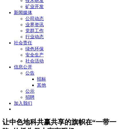
技术研发
矿业开发
新闻媒体
公司动态
业界资讯
党群工作
行业动态
社会责任
绿色环保
安全生产
社会活动
信息公开
公告
招标
其他
公示
招聘
加入我们
让中色地科共赢共享的旗帜在“一带一