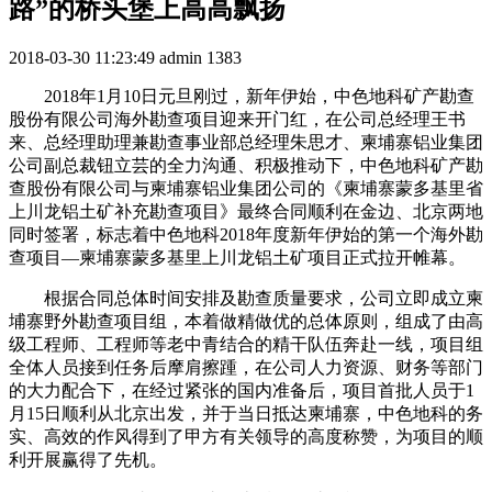
路”的桥头堡上高高飘扬
2018-03-30 11:23:49
admin
1383
2018年1月10日元旦刚过，新年伊始，中色地科矿产勘查
股份有限公司海外勘查项目迎来开门红，在公司总经理王书
来、总经理助理兼勘查事业部总经理朱思才、柬埔寨铝业集团
公司副总裁钮立芸的全力沟通、积极推动下，中色地科矿产勘
查股份有限公司与柬埔寨铝业集团公司的《柬埔寨蒙多基里省
上川龙铝土矿补充勘查项目》最终合同顺利在金边、北京两地
同时签署，标志着中色地科2018年度新年伊始的第一个海外勘
查项目—柬埔寨蒙多基里上川龙铝土矿项目正式拉开帷幕。
根据合同总体时间安排及勘查质量要求，公司立即成立柬
埔寨野外勘查项目组，本着做精做优的总体原则，组成了由高
级工程师、工程师等老中青结合的精干队伍奔赴一线，项目组
全体人员接到任务后摩肩擦踵，在公司人力资源、财务等部门
的大力配合下，在经过紧张的国内准备后，项目首批人员于1
月15日顺利从北京出发，并于当日抵达柬埔寨，中色地科的务
实、高效的作风得到了甲方有关领导的高度称赞，为项目的顺
利开展赢得了先机。