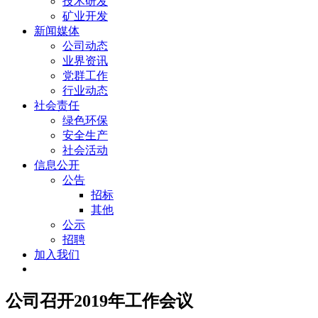
技术研发
矿业开发
新闻媒体
公司动态
业界资讯
党群工作
行业动态
社会责任
绿色环保
安全生产
社会活动
信息公开
公告
招标
其他
公示
招聘
加入我们
公司召开2019年工作会议