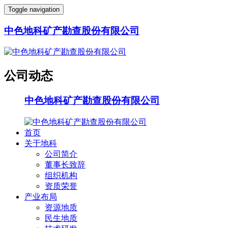
Toggle navigation
中色地科矿产勘查股份有限公司
公司动态
中色地科矿产勘查股份有限公司
首页
关于地科
公司简介
董事长致辞
组织机构
资质荣誉
产业布局
资源地质
民生地质