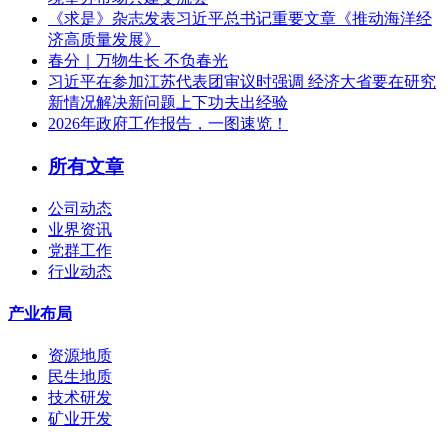
《求是》杂志发表习近平总书记重要文章《推动海洋经
济高质量发展》
春分｜万物生长 不负春光
习近平在参加江苏代表团审议时强调 经济大省要在研究
新情况解决新问题上下功夫出经验
2026年政府工作报告，一图速览！
所有文章
公司动态
业界资讯
党群工作
行业动态
产业布局
资源地质
民生地质
技术研发
矿业开发