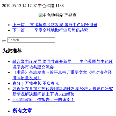
2019-05-13 14:17:07
中色丝路
1188
上一篇
：支援莫旗脱贫发展 履行中色测绘担当
下一篇
：一季度全球地勘行业形势仍趋紧
为您推荐
融合聚力谋发展 协同共赢开新局——中色蓝图与中色环
境举办市场共建交流会
《求是》杂志发表习近平总书记重要文章《推动海洋经
济高质量发展》
春分｜万物生长 不负春光
习近平在参加江苏代表团审议时强调 经济大省要在研究
新情况解决新问题上下功夫出经验
2026年政府工作报告，一图速览！
所有文章