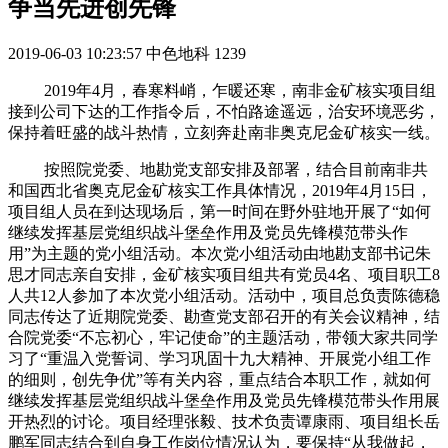
争当先进创先锋
2019-06-03 10:23:57
中色地科
1239
2019年4月，春寒料峭，乍暖还寒，南非金矿核实项目组
接到公司下达的工作指令后，不怕路途遥远，治安环境恶劣，
保持着旺盛的战斗热情，立刻奔赴南非奥克尼金矿核实一线。
按照院党委、地勘党支部安排及部署，结合目前南非共
和国西北省奥克尼金矿核实工作具体情况，2019年4月15日，
项目组人员在到达现场后，第一时间在野外驻地开展了“如何
继续发挥基层党组织战斗堡垒作用及党员先锋模范带头作
用”为主题的党小组活动。本次党小组活动由地勘支部书记朱
思才同志亲自安排，金矿核实项目组共有党员4名、项目职工8
人共12人参加了本次党小组活动。活动中，项目总负责陈德稳
同志传达了近期院党委、勘查党支部召开的有关会议精神，结
合院党委“不忘初心，牢记使命”的主题活动，带领大家共同学
习了“重温入党誓词、学习巩固十九大精神、开展党小组工作
的细则，创先争优”等有关内容，重点结合本职工作，就如何
继续发挥基层党组织战斗堡垒作用及党员先锋模范带头作用展
开热烈的讨论。项目经理张毅、技术负责谭康雨、项目组长岳
鹏军同志结合到自身工作岗位情况认为，要保持“从我做起，