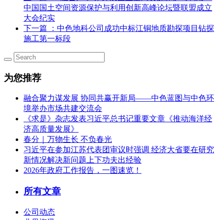
中国国土空间资源保护与利用创新高峰论坛暨联盟成立
大会纪实
下一篇
：中色地科公司成功中标江铜地质勘探项目钻探
施工第一标段
为您推荐
融合聚力谋发展 协同共赢开新局——中色蓝图与中色环
境举办市场共建交流会
《求是》杂志发表习近平总书记重要文章《推动海洋经
济高质量发展》
春分｜万物生长 不负春光
习近平在参加江苏代表团审议时强调 经济大省要在研究
新情况解决新问题上下功夫出经验
2026年政府工作报告，一图速览！
所有文章
公司动态