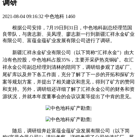
调研
2021-08-04 09:16:32
中色地科
1460
根据公司安排，
7
月
19
日到
31
日，中色地科副总经理范国
良带队，与唐志新、吴凤理、廖志新一行到新疆汇祥永金矿业
有限公司、富蕴金蕴矿业发展有限公司进行了调研。
新疆汇祥永金矿业有限公司（以下简称“汇祥永金”）由大
冶有色控股，中色地科占股
35%
，主要开采萨热克铜矿。在汇
祥永金公司副总经理刘清林的陪同下，调研组参观了选矿厂、
尾矿库以及井下各工作面，充分了解了下一步的开拓和探矿方
案等规划方案，并提出了相关建议和意见，得到了矿方的赞同
和支持。另外，调研组还详细了解了汇祥永金公司的财务和资
源状况，并就本年度董事会的会议议案等提出了中肯的意见。
随后，调研组奔赴富蕴金蕴矿业发展有限公司（以下简