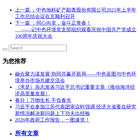
上一篇
：中色地科矿产勘查股份有限公司2021年上半年
工作总结会议在京顺利召开
下一篇
：同心向党，奋斗正青春！
——记中色环境党支部组织观看庆祝中国共产党成立
100周年庆祝大会
为您推荐
融合聚力谋发展 协同共赢开新局——中色蓝图与中色环
境举办市场共建交流会
《求是》杂志发表习近平总书记重要文章《推动海洋经
济高质量发展》
春分｜万物生长 不负春光
习近平在参加江苏代表团审议时强调 经济大省要在研究
新情况解决新问题上下功夫出经验
2026年政府工作报告，一图速览！
所有文章