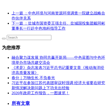
上一篇
：中色环境与河南资源环境调查一院建立战略合
作伙伴关系
下一篇
：盐城市国资委王强主任、盐城国投集团戴同彬
董事长一行赴中色地科指导工作
为您推荐
融合聚力谋发展 协同共赢开新局——中色蓝图与中色环
境举办市场共建交流会
《求是》杂志发表习近平总书记重要文章《推动海洋经
济高质量发展》
春分｜万物生长 不负春光
习近平在参加江苏代表团审议时强调 经济大省要在研究
新情况解决新问题上下功夫出经验
2026年政府工作报告，一图速览！
所有文章