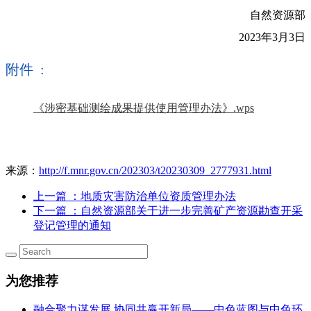
自然资源部
2023年3月3日
附件 :
《涉密基础测绘成果提供使用管理办法》.wps
来源：
http://f.mnr.gov.cn/202303/t20230309_2777931.html
上一篇
：地质灾害防治单位资质管理办法
下一篇
：自然资源部关于进一步完善矿产资源勘查开采
登记管理的通知
为您推荐
融合聚力谋发展 协同共赢开新局——中色蓝图与中色环