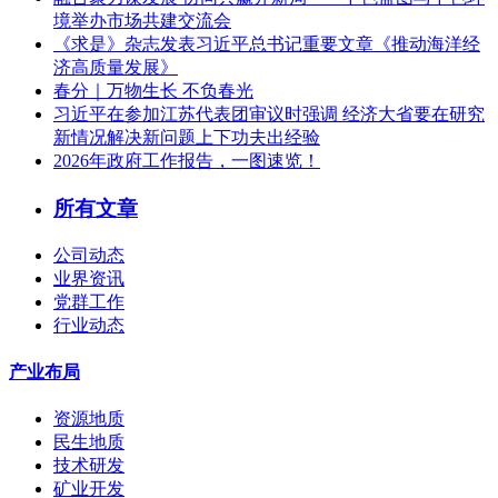
境举办市场共建交流会
《求是》杂志发表习近平总书记重要文章《推动海洋经
济高质量发展》
春分｜万物生长 不负春光
习近平在参加江苏代表团审议时强调 经济大省要在研究
新情况解决新问题上下功夫出经验
2026年政府工作报告，一图速览！
所有文章
公司动态
业界资讯
党群工作
行业动态
产业布局
资源地质
民生地质
技术研发
矿业开发