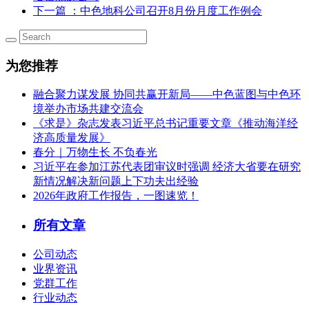
下一篇
：中色地科公司召开8月份月度工作例会
为您推荐
融合聚力谋发展 协同共赢开新局——中色蓝图与中色环
境举办市场共建交流会
《求是》杂志发表习近平总书记重要文章《推动海洋经
济高质量发展》
春分｜万物生长 不负春光
习近平在参加江苏代表团审议时强调 经济大省要在研究
新情况解决新问题上下功夫出经验
2026年政府工作报告，一图速览！
所有文章
公司动态
业界资讯
党群工作
行业动态