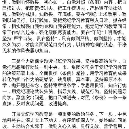
惧，做到心怀敬畏、初心如一。自觉对照《条例》内容，把自
己摆进去、把职责摆进去、把工作摆进去，严格遵守法律法
规，做到存戒惧、知敬畏、守底线。要在“明纪”上求致用，做
到以知促行、以行践知。要把党纪学习教育融入日常、抓在经
常，切实增强自我约束和自我管理能力。把党纪学习教育同日
常工作结合起来，强化履职尽责能力。要在“守纪”上明底线，
坚持“严字当头、贵在坚持”，只有做到严格、做到坚持，才能
久久为功，才能全面规范自身行为，以精神饱满的状态、干净
无私的作风去履职担当。
三是全力确保专题读书班学习效果。坚持提高站位学，自
觉把思想和行动统一到中央、市、集团公司关于党纪学习教育
的决策部署上来，全面贯彻《条例》精神，用学习教育的成果
转化为担当作为的硬脊梁、铁肩膀、真本事。坚持原原本本
学，抛开思想杂念，坚持逐章逐条学，学思用贯通、知信行统
一，用党纪理论武装头脑、指导实践、规范行为。坚持问题导
向学。聚焦突出问题，把自己摆进去，对照《条例》一条一条
查摆，及时发现问题、改进提高。
开展党纪学习教育是一项重要的政治任务，下一步，中色
地科将在走深走实上下功夫，有序组织深入学、始终瞄准问题
改、主动结合实际干，做到入心入脑、见行见效、善学善用，