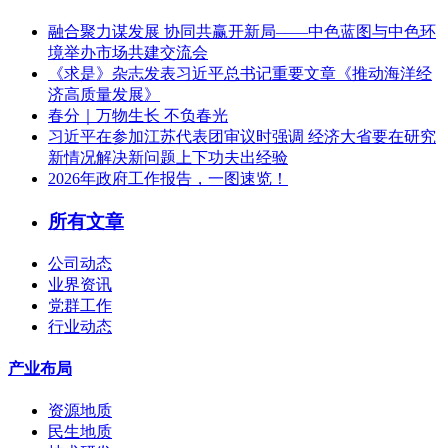
融合聚力谋发展 协同共赢开新局——中色蓝图与中色环
境举办市场共建交流会
《求是》杂志发表习近平总书记重要文章《推动海洋经
济高质量发展》
春分｜万物生长 不负春光
习近平在参加江苏代表团审议时强调 经济大省要在研究
新情况解决新问题上下功夫出经验
2026年政府工作报告，一图速览！
所有文章
公司动态
业界资讯
党群工作
行业动态
产业布局
资源地质
民生地质