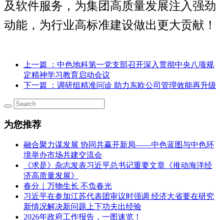
及软件服务
，
为
集团高质量发展
注入
强劲
动能
，为
行业高
标准建设做出更大贡献！
上一篇
：中色地科第一党支部召开深入贯彻中央八项规
定精神学习教育启动会议
下一篇
：调研组精准问诊 助力东欧公司管理效能再升级
为您推荐
融合聚力谋发展 协同共赢开新局——中色蓝图与中色环
境举办市场共建交流会
《求是》杂志发表习近平总书记重要文章《推动海洋经
济高质量发展》
春分｜万物生长 不负春光
习近平在参加江苏代表团审议时强调 经济大省要在研究
新情况解决新问题上下功夫出经验
2026年政府工作报告，一图速览！