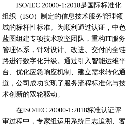
ISO/IEC 20000-1:2018
是国际标准化
组织（
ISO
）制定的信息技术服务管理领
域
的
标杆性标准。为
顺利通过
认证，中色
蓝图组建专项技术攻坚团队，重构
IT
服务
管理体系，
针对
设计、改进
、
交付的全链
路进行数字化升级。通过引入智能运维平
台
、优化
应急响应机制
、
建立需求转化通
道，公司
成功
实现了服务流程标准化与技
术创新的双轮驱动。
在
ISO
/IEC 20000-1:2018
标准
认证评
审过程中，
专家组
运用
系统日志追溯、客