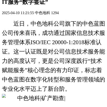
IT服务“数字签证”
2025-04-10 11:21:55
中色地科
1294
近日，
中色地科公司旗下的
中色蓝图
公司传来喜讯，
成功通过国家信息技术服
务管理体系
ISO/IEC 20000-1:2018
标准认
证。这一认证
既
是对公司信息技术服务能
力的高度认可，更是
公司深度践行
“
技术
赋能服务
”
核心理念的
有力印证
，标志着
中色蓝图在数字化转型和服务管理领域的
专业
化
水平迈上了新台阶。