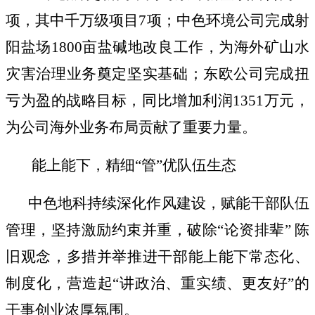
项，其中千万级项目
7
项
；中色环境公司
完成
射
阳盐场
1800
亩盐碱地改良工作，为海外矿山水
灾害治理业务奠定坚实基础
；
东欧公司完成扭
亏为盈的战略目标，同比增加利润
1351
万元
，
为公司海外业务布局贡献了重要力量
。
能上能下，精细
“管”优队伍生态
中色地科
持续深化作风建设，
赋能干部
队伍
管理
，
坚持激励约束并重，破除
“
论资排辈
”
陈
旧观念，
多措并举
推进干部能上能下常态化
、
制度化
，营造起
“讲政治、重实绩、更友好”的
干事创业浓厚氛围
。