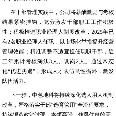
在干部管理实践中，公司
将薪酬激励与考核
结果紧密挂钩，充分激发干部
职工工作
积极
性
；
积极推进职业经理人制度改革，
2025
年已
有
2
名职业经理人任职，以市场化
举措
提升经营
管理效能
；
精准调整不适宜担任现职干部
，
近
三年
累计
考核淘汰
3
人
、
调岗
2
人
。
通过常态
化
“
优进劣退
”
，形成
人才队伍
良性循环，激发
队伍活力
。
下一步，中色地科将持续深化选人用人机制
改革，
严格落实干部
“
选育管用
”
全流程要求
，
持续锻造政治过硬、本领高强、作风优良的高