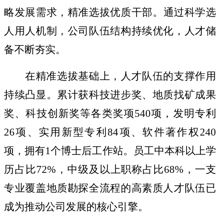
略发展需求，精准选拔
优质
干部
。
通过科学选
人用人
机制
，公司队伍结构
持续
优化，人才储
备
不断
夯实。
在精准选拔基础上，人才队伍的支撑作用
持续凸显。累计
获科技进步奖、地质找矿成果
奖、科技创新奖等各类奖项
540
项
，
发明专利
26
项、实用新型专利
84
项
、
软件著作权
240
项
，
拥有
1
个博士后工作站。
员工
中
本科以上学
历
占比
72
%
，
中级
及
以上职称占
比
68%
，
一支
专业覆盖地质勘探全流程的
高素质人才队伍已
成为推动公司发展的核心引擎。