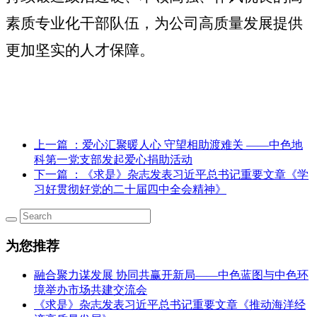
素质
专业化
干部队伍，为
公司
高质量发展提供
更加
坚实
的
人才保障
。
上一篇
：爱心汇聚暖人心 守望相助渡难关 ——中色地
科第一党支部发起爱心捐助活动
下一篇
：《求是》杂志发表习近平总书记重要文章《学
习好贯彻好党的二十届四中全会精神》
为您推荐
融合聚力谋发展 协同共赢开新局——中色蓝图与中色环
境举办市场共建交流会
《求是》杂志发表习近平总书记重要文章《推动海洋经