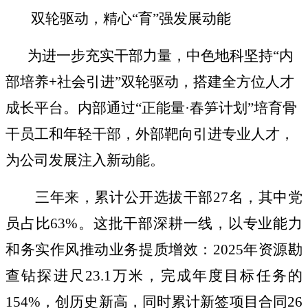
双轮驱动，精心
“育”强发展动能
为
进一步
充实干部力量，中色地科
坚持
“
内
部培养
+
社会引进
”
双轮驱动
，
搭建
全方位
人才
成长平台。
内部通过
“正能量·
春笋计划
”培育
骨
干员工和年轻干部，外部靶向引进专业人才，
为公司发展注入新
动能
。
三年来
，累计公开选拔干部
27
名
，
其中党
员占比
63%
。
这批干部深耕一线，以专业能力
和务实作风推动业务
提质增效
：
2025
年资源勘
查
钻探进尺
23.1
万米，完成年度目标任务的
154%
，
创历史新高
，同时累计新签项目合同
26