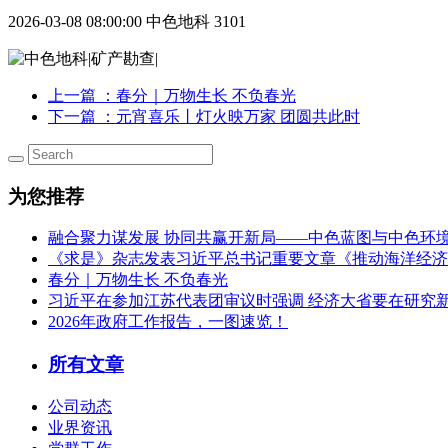
2026-03-08 08:00:00
中色地科
3101
上一篇
：春分｜万物生长 不负春光
下一篇
：元宵喜乐丨灯火映万家 团圆共此时
为您推荐
融合聚力谋发展 协同共赢开新局——中色蓝图与中色环
《求是》杂志发表习近平总书记重要文章《推动海洋经济
春分｜万物生长 不负春光
习近平在参加江苏代表团审议时强调 经济大省要在研究
2026年政府工作报告，一图速览！
所有文章
公司动态
业界资讯