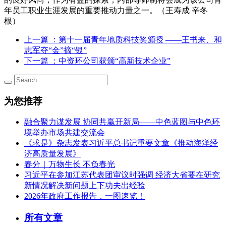
年员工职业生涯发展的重要推动力量之一。（王寿成 辛冬
根）
上一篇
：第十一届青年地质科技奖颁授 ——王书来、和
志军夺“金”摘“银”
下一篇
：中资环公司获颁“高新技术企业”
为您推荐
融合聚力谋发展 协同共赢开新局——中色蓝图与中色环
境举办市场共建交流会
《求是》杂志发表习近平总书记重要文章《推动海洋经
济高质量发展》
春分｜万物生长 不负春光
习近平在参加江苏代表团审议时强调 经济大省要在研究
新情况解决新问题上下功夫出经验
2026年政府工作报告，一图速览！
所有文章