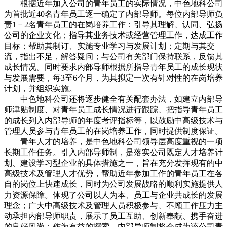
根据近年加入公司的青年员工的实际情况，中色地科公司
为首批近40名青年员工逐一确定了内部导师。每位内部导师负
责1－2名青年员工的在岗培养工作：引导其理解、认同、弘扬
公司的企业文化；指导其业务技术或经营管理工作，达成工作
目标；帮助其制订、实施专业学习与发展计划；定期与其交
流，指出不足，解答疑问；与公司有关部门保持联系，反馈其
成长情况。同时要求内部导师根据所指导青年员工的成长现状
与发展需要，每3至6个月，为其拟定一次有针对性的在岗培养
计划，并组织实施。
中色地科公司还将逐步健全有关配套办法，如建立内部导
师津贴制度、对青年员工成长情况进行跟踪、把指导青年员工
的成长列入内部导师的年度考评指标等，以鼓励中高级技术与
管理人员参与青年员工的在岗培养工作，同时提供制度保证。
青年人才的培养，是中色地科公司领导层高度重视的一项
长期工作任务。引入内部导师制，是落实公司既定人才培养计
划、建设学习型企业的具体措施之一，旨在充分发挥现有的中
高级技术及管理人才优势，帮助近年参加工作的青年员工在各
自的岗位上快速成长，同时为公司发展战略的顺利实施提供人
力资源保障。体现了公司以人为本、员工与企业共成长的发展
理念；广大中高级技术及管理人员积极参与、不顾工作压力主
动承担内部导师职责，展示了员工互助、创新奉献、携手奋进
的良好风尚；作为有益的探索，内部导师制将会成为该公司青