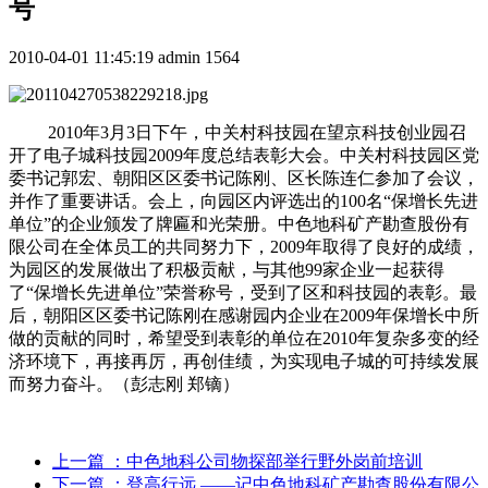
号
2010-04-01 11:45:19
admin
1564
2010年3月3日下午，中关村科技园在望京科技创业园召
开了电子城科技园2009年度总结表彰大会。中关村科技园区党
委书记郭宏、朝阳区区委书记陈刚、区长陈连仁参加了会议，
并作了重要讲话。会上，向园区内评选出的100名“保增长先进
单位”的企业颁发了牌匾和光荣册。中色地科矿产勘查股份有
限公司在全体员工的共同努力下，2009年取得了良好的成绩，
为园区的发展做出了积极贡献，与其他99家企业一起获得
了“保增长先进单位”荣誉称号，受到了区和科技园的表彰。最
后，朝阳区区委书记陈刚在感谢园内企业在2009年保增长中所
做的贡献的同时，希望受到表彰的单位在2010年复杂多变的经
济环境下，再接再厉，再创佳绩，为实现电子城的可持续发展
而努力奋斗。（彭志刚 郑镝）
上一篇
：中色地科公司物探部举行野外岗前培训
下一篇
：登高行远 ——记中色地科矿产勘查股份有限公