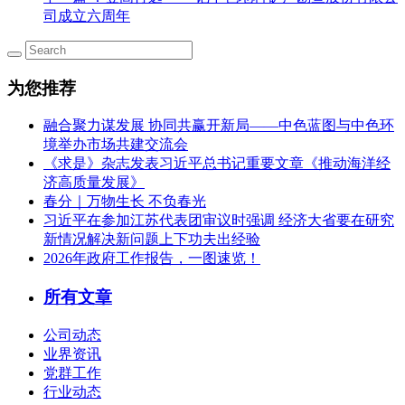
司成立六周年
为您推荐
融合聚力谋发展 协同共赢开新局——中色蓝图与中色环
境举办市场共建交流会
《求是》杂志发表习近平总书记重要文章《推动海洋经
济高质量发展》
春分｜万物生长 不负春光
习近平在参加江苏代表团审议时强调 经济大省要在研究
新情况解决新问题上下功夫出经验
2026年政府工作报告，一图速览！
所有文章
公司动态
业界资讯
党群工作
行业动态