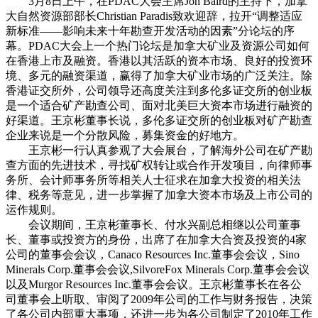
3月8日上午，在PDAC大会主席Jon Baird的主持下，加拿
大自然资源部部长Christian Paradis致欢迎辞，拉开“调整适应
新标准——影响未来十年勘查开发活动的因素”分论坛的序
幕。PDAC大会上一个热门论坛是加拿大矿业及资源公司如何
在香港上市及融资。香港以其活跃的资本市场、良好的投资环
境、多元的融资渠道，赢得了加拿大矿业市场的广泛关注。除
香港证交所外，公司领导还高度关注到多伦多证交所的创业板
是一个适合矿产勘查公司、面对北美巨大资本市场进行融资的
好渠道。王京彬董事长说，多伦多证交所的创业板对矿产勘查
企业来说是一个分散风险，募集资金的好地方。
王京彬一行认真参观了大会展台，了解海外公司在矿产勘
查方面的先进技术，寻找矿权转让或合作开发项目，向律师事
务所、会计师事务所等相关人士征求在加拿大投资的相关法
律、税务等意见，进一步掌握了加拿大资本市场及上市公司的
运作规则。
会议期间，王京彬董事长、付水兴副总相继以公司董事
长、董事或投资方的身份，出席了在加拿大合资及投资的4家
公司的董事会会议，Canaco Resources Inc.董事会会议，Sino
Minerals Corp.董事会会议,SilvoreFox Minerals Corp.董事会会议
以及Murgor Resources Inc.董事会会议。王京彬董事长在各公
司董事会上听取、审阅了2009年公司的工作与财务报告，决策
了各公司内部重大事项，还进一步为各公司制定了2010年工作