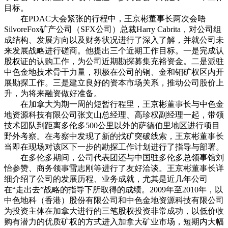
目标。
在PDAC大会紧张的行程中，王京彬董事长两次会晤
SilvoreFox矿产公司（SFX公司）总裁Harry Cabrita，对公司组
成结构、发展方向以及财务状况进行了深入了解，并就公司未
来发展战略进行磋商。他提出三个近期工作目标。一是完成认
股权证的认购工作，为公司近期勘探募集充裕资金。二是派驻
中色金地技术骨干力量，积极在公司的铜、金和钼矿权区内开
展勘探工作。三是建立良好的资本市场关系，推动公司股价上
升，为将来融资做好准备。
在加拿大为期一周的短暂行程里，王京彬董事长与中色金
地资源科技有限公司张文山总经理、高珍权副经理一起，带领
技术团队到距离多伦多500公里以外的萨德伯里地区进行项目
野外考察。在考察中发现了新的找矿突破线索，王京彬董事长
当即在现场对该区下一步的勘探工作计划进行了指导与部署。
在多伦多期间，公司代表团还与中国驻多伦多总领事馆刘
怡参赞、商务领事雷志刚等进行了友好洽谈。王京彬董事长详
细介绍了公司的发展历程、业务成就，尤其是近几年公司
在“走出去”战略的指导下所取得的成绩。2009年至2010年，以
中色地科（香港）股份有限公司和中色金地资源科技有限公司
为投资主体在加拿大进行的三笔股权投资非常成功，以低价收
购有潜力的优质矿权的方式进入加拿大矿业市场，短期内大幅