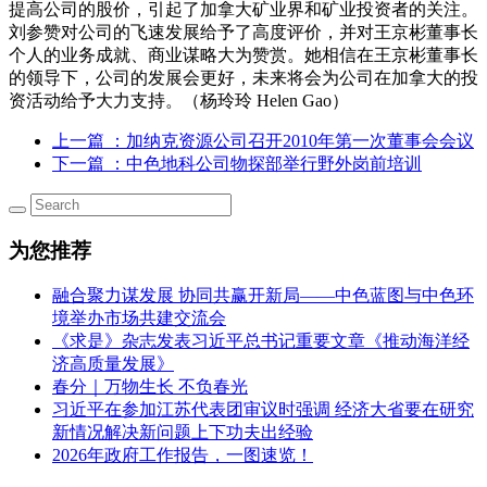
提高公司的股价，引起了加拿大矿业界和矿业投资者的关注。
刘参赞对公司的飞速发展给予了高度评价，并对王京彬董事长
个人的业务成就、商业谋略大为赞赏。她相信在王京彬董事长
的领导下，公司的发展会更好，未来将会为公司在加拿大的投
资活动给予大力支持。（杨玲玲 Helen Gao）
上一篇
：加纳克资源公司召开2010年第一次董事会会议
下一篇
：中色地科公司物探部举行野外岗前培训
为您推荐
融合聚力谋发展 协同共赢开新局——中色蓝图与中色环
境举办市场共建交流会
《求是》杂志发表习近平总书记重要文章《推动海洋经
济高质量发展》
春分｜万物生长 不负春光
习近平在参加江苏代表团审议时强调 经济大省要在研究
新情况解决新问题上下功夫出经验
2026年政府工作报告，一图速览！