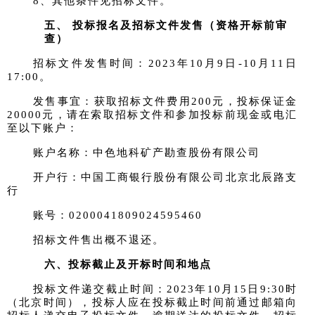
8、其他条件见招标文件。
五、
投标报名及招标文件发售
（
资格开标前审
查
）
招标文件发售时间：
2023年
10
月
9
日
-
10
月
11
日
17:00。
发售事宜：获取招标文件费用
200元
，
投标保证金
20000元，
请在索取招
标文件和参加投标前现金或电汇
至以下账户：
账户名称：中色地科矿产勘查股份有限公司
开户行：中国工商银行
股份有限公司
北京北辰路支
行
账号：
0200041809024595460
招标文件售出概不退还。
六、投标截止及开标时间和地点
投标文件递交截止时间：
2023年
10
月
1
5
日
9:30时
（
北京时间
），
投标人应在投标截止时间前通过邮箱向