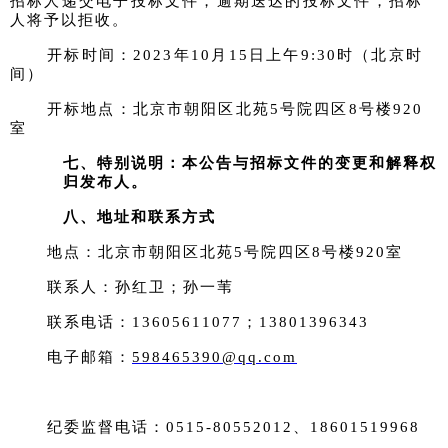
招标人递交电子投标文件，逾期送达的投标文件，招标
人将予以拒收。
开标时间：
2023年
10
月
1
5
日上午
9:30时
（
北京时
间
）
开标地点：北京市朝阳区北苑
5号院四区8号楼920
室
七、特别说明：本公告与招标文件的变更和解释权
归发布
人。
八、地址和联系方式
地点：北京市朝阳区北苑
5号院四区8号楼920室
联系人：
孙红卫；孙一苇
联系电话：
13605611077；13801396343
电子邮箱
：
598465390@qq.com
纪委监督电话：
0515-80552012、18601519968