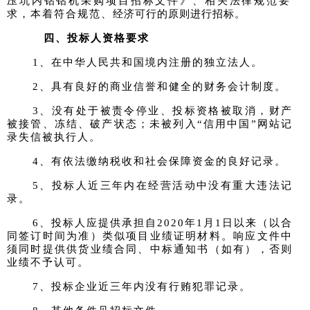
压
坑内钻
钻机采
购项目招标文件》、相关法律规范要
求，本着
符合规范、
经济可行的原则进行招标。
四、投标人资格要求
1、在中华人民共和国境内注册的独立法人。
2、具有良好的商业信誉和健全的财务会计制度。
3、没有处于被责令停业、投标资格被取消，财产
被接管、冻结、破产状态；未被列入
“
信用中国
”
网站记
录失信被执行人。
4、有依法缴纳税收和社会保障资金的良好记录。
5、投标人近三年内在经营活动中没有重大违法记
录。
6、投标人应提供承担自2020年1月1日以来
（
以合
同签订时间为准
）
类似项目业绩证明材料。响应文件中
须同时提供供货业绩合同、中标通知书
（
如有
），
否则
业绩不予认可。
7、投标企业近三年内没有行贿犯罪记录。