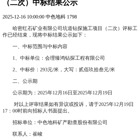
（二次）中标结果公示
2025-12-16 10:00:00
中色地科
1798
哈密红石矿业有限公司坑道钻探施工项目（
二次
）
评标工
作已经结束，现将中标结果公示如下：
一、中标范围与中标内容
1、中标单位：会理臻鸿钻探工程有限公司
2、中标价：
293元/米
，大写
：
贰佰玖拾叁元
/米
二、
公示期
公示期为：
202
5
年
12
月
16
日至
202
5
年
12
月
19
日
对以上评审结果如有异议或投诉，请于202
5
年
12
月
19
日
17：00时前向招标人书面提出
。
招标单位：中色地科矿产勘查股份有限公司
联系人：
崔峻