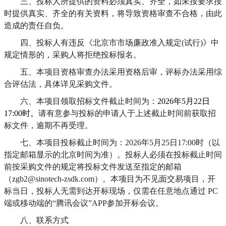
三、投标人所提供的资料必须真实、齐全，如未按要求按
时提供真实、齐全的有关资料，将导致资格审查不合格，由此
造成的责任自负。
四、投标人有违反《北京市市场廉政准入规定
(
试行
)
》中
规定情形的，采购人将拒绝投标报名。
五、本项目资格审查办法采用资格后审，评标办法采用综
合评估法，具体详见采购文件。
六、本项目领取招标文件截止时间为：
202
6
年
5
月
22
日
1
7
:00
时。
请有意参与投标的申请人于上述截止时间前获取招
标文件，逾期不再受理。
七、本项目投标截止时间为：
202
6
年
5
月
25
日
1
7
:00
时（以
指定邮箱显示的北京时间为准）。投标人必须在投标截止时间
前按采购文件的规定将投标文件发送至指定的邮箱
（
zgb
2
@sinotech-zsdk.com
）。本项目为不见面交易项目，开
标当日，投标人无需到达开标现场，仅需在任意地点通过
PC
端或移动端的
“
腾讯会议
”APP
参加开标会议。
八、联系方式