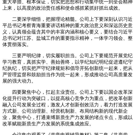
重大举措、根本保证，切实把思想和行动集中统一到全会精神
上来，以高度的政治责任感和使命感抓紧抓好抓出成效。
二要深学细悟，把握理论精髓。公司上下要深刻认识习近
平总书记考察青海重要讲话精神的重大政治意义和深远历史意
义，认真领会蕴含其中的丰富内涵和核心要义，要结合习近平
总书记对江苏、盐城工作的重要指示精神，一体学习领会、整
体贯彻落实。
三要严明纪律，切实履职担当。公司上下要规范开展党纪
学习教育，真抓实学、善始善终，以学纪知纪明纪促进遵纪守
纪执纪，切实把严守纪律规矩和倡导开拓创新统一起来，把从
严管理监督和鼓励担当作为统一起来，形成推动公司高质量发
展的强大动力。
四要聚焦中心，扛起主业责任。公司上下要以国企改革深
化提升行动为突破口，以提高核心竞争力为重点，把改革创新
融入公司发展全过程，激发人才创新创效活力，着力打造发展
方式新、公司治理新、经营机制新、布局结构新的现代新企
业，聚焦中心，打通束缚新质生产力发展的堵点卡点，形成以
改革赋能新质生产力发展的系统集成效应。
会议集中观看了《党章电视辅导教材》第二集《共产党